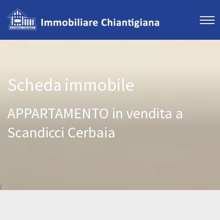
Scheda immobile
APPARTAMENTO in vendita a
Scandicci Cerbaia