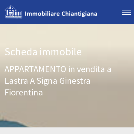
Scheda immobile
APPARTAMENTO in vendita a
Lastra A Signa Ginestra
Fiorentina