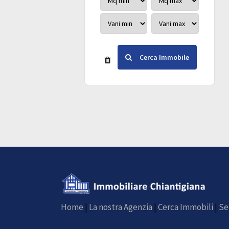
Cerca Immobile
Home
|
La nostra Agenzia
|
Cerca Immobili
|
Se