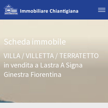
Scheda immobile
VILLA / VILLETTA / TERRATETTO
in vendita a Lastra A Signa
Ginestra Fiorentina