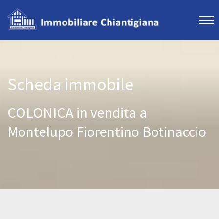
Scheda immobile
COLONICA in vendita a
Montelupo Fiorentino Botinaccio