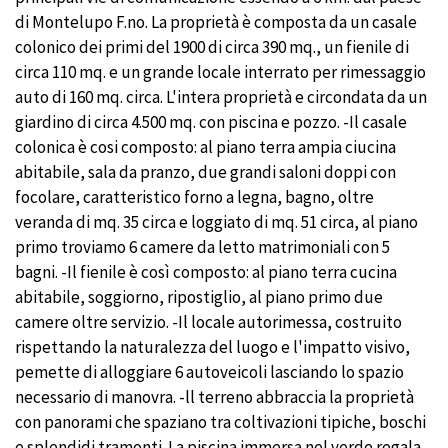
di Montelupo F.no. La proprietà è composta da un casale
colonico dei primi del 1900 di circa 390 mq., un fienile di
circa 110 mq. e un grande locale interrato per rimessaggio
auto di 160 mq. circa. L'intera proprietà e circondata da un
giardino di circa 4.500 mq. con piscina e pozzo. -Il casale
colonica è cosi composto: al piano terra ampia ciucina
abitabile, sala da pranzo, due grandi saloni doppi con
focolare, caratteristico forno a legna, bagno, oltre
veranda di mq. 35 circa e loggiato di mq. 51 circa, al piano
primo troviamo 6 camere da letto matrimoniali con 5
bagni. -Il fienile è così composto: al piano terra cucina
abitabile, soggiorno, ripostiglio, al piano primo due
camere oltre servizio. -Il locale autorimessa, costruito
rispettando la naturalezza del luogo e l'impatto visivo,
pemette di alloggiare 6 autoveicoli lasciando lo spazio
necessario di manovra. -ll terreno abbraccia la proprietà
con panorami che spaziano tra coltivazioni tipiche, boschi
e splendidi tramonti. La piscina immersa nel verde regala