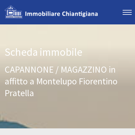
Scheda immobile
CAPANNONE / MAGAZZINO in
affitto a Montelupo Fiorentino
Pratella