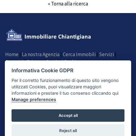
« Torna alla ricerca
Home
|
La nostra Agenzia
|
Cerca Immobili
|
Servizi
|
Contatti
|
Privacy
|
Gestisci Cookie
Informativa Cookie GDPR
SEGUICI SU
Per il corretto funzionamento di questo sito vengono
utilizzati Cookies, puoi visualizzare maggiori
informazioni e prestare il tuo consenso cliccando qui
Manage preferences
© Agenzia Immobiliare Chiantigiana di Filipponi Lauro - Via Chiantigiana 68,
Accept all
Ginestra Fiorentina, Lastra a Signa (FI) - P.IVA 05541920483
Proposte immobiliari aggiornati al 06/08/26 by
Immobilia2000
:|:
Powered
Reject all
by Binergy