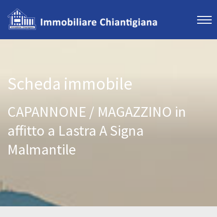
Scheda immobile
CAPANNONE / MAGAZZINO in
affitto a Lastra A Signa
Malmantile