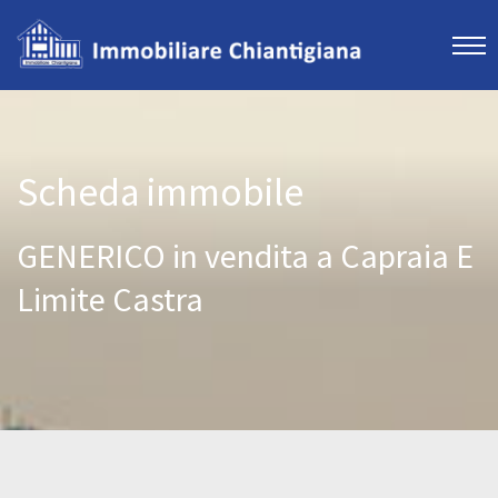
Scheda immobile
GENERICO in vendita a Capraia E
Limite Castra