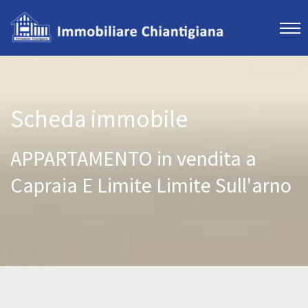
Scheda immobile
APPARTAMENTO in vendita a
Capraia E Limite Limite Sull'arno