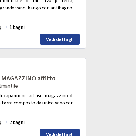
ommerciale di mq. 120 p. terra,
grande vano, bango con antibagno,
q
1 bagni
Vedi dettagli
MAGAZZINO affitto
almantile
 di capannone ad uso magazzino di
no terra composto da unico vano con
q
2 bagni
Vedi dettagli