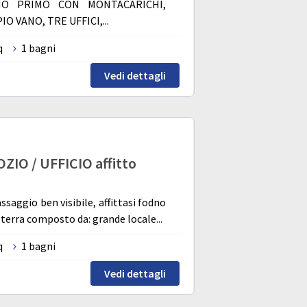
NO PRIMO CON MONTACARICHI,
O VANO, TRE UFFICI,...
q
1 bagni
Vedi dettagli
IO / UFFICIO affitto
ssaggio ben visibile, affittasi fodno
erra composto da: grande locale...
q
1 bagni
Vedi dettagli