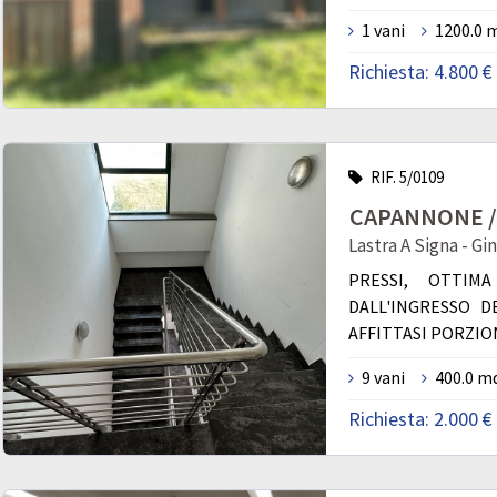
1 vani
1200.0 
Richiesta:
4.800 €
RIF. 5/0109
CAPANNONE / 
Lastra A Signa - Gi
PRESSI, OTTIM
DALL'INGRESSO DE
AFFITTASI PORZIO
9 vani
400.0 m
Richiesta:
2.000 €