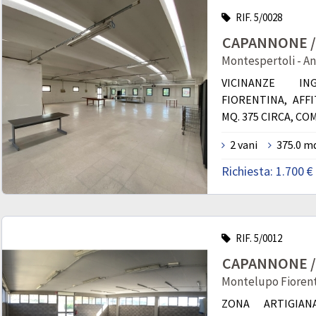
RIF. 5/0028
CAPANNONE / 
Montespertoli - A
VICINANZE IN
FIORENTINA, AFF
MQ. 375 CIRCA, COM
2 vani
375.0 m
Richiesta:
1.700 €
RIF. 5/0012
CAPANNONE / 
Montelupo Fiorenti
ZONA ARTIGIAN