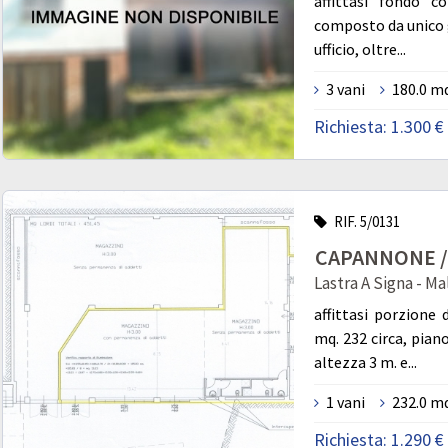
affittasi fondo c
composto da unico 
ufficio, oltre...
3 vani
180.0 m
Richiesta:
1.300 €
RIF. 5/0131
CAPANNONE / 
Lastra A Signa - M
affittasi porzione
mq. 232 circa, pia
altezza 3 m. e...
1 vani
232.0 m
Richiesta:
1.290 €