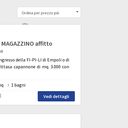
Ordina per prezzo più
alto
MAGAZZINO affitto
na
ingresso della FI-PI-LI di Empoli o di
fittasa capannone di mq. 3.000 con
mq
1 bagni
€
Vedi dettagli