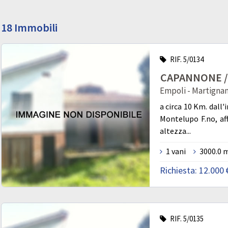
18 Immobili
RIF. 5/0134
CAPANNONE / 
Empoli - Martigna
a circa 10 Km. dall'
Montelupo F.no, af
altezza...
1 vani
3000.0 
Richiesta:
12.000 
RIF. 5/0135