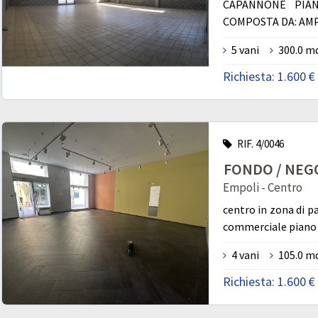
CAPANNONE PIA
COMPOSTA DA: AMPI
5 vani
300.0 m
Richiesta:
1.600 €
RIF. 4/0046
FONDO / NEGOZ
Empoli - Centro
centro in zona di pa
commerciale piano t
4 vani
105.0 m
Richiesta:
1.600 €