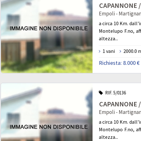
CAPANNONE / 
Empoli - Martigna
a circa 10 Km. dall'
Montelupo F.no, af
altezza...
1 vani
2000.0 
Richiesta:
8.000 €
RIF. 5/0136
CAPANNONE / 
Empoli - Martigna
a circa 10 Km. dall'
Montelupo F.no, af
altezza...