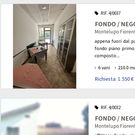
RIF. 4/0037
FONDO / NEGOZ
Montelupo Fiorent
appena fuori dal pa
fondo piano primo 
composto:...
6 vani
210.0 m
Richiesta:
1.550 €
RIF. 4/0032
FONDO / NEGOZ
Montelupo Fiorent