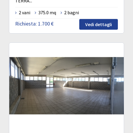
TERRA...
2 vani
375.0 mq
2 bagni
Richiesta:
1.700 €
Vedi dettagli