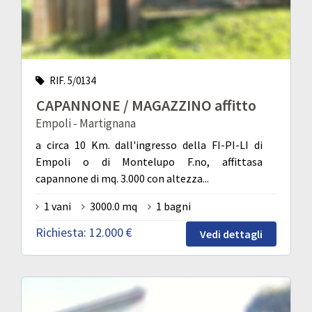
RIF. 5/0134
CAPANNONE / MAGAZZINO affitto
Empoli - Martignana
a circa 10 Km. dall'ingresso della FI-PI-LI di
Empoli o di Montelupo F.no, affittasa
capannone di mq. 3.000 con altezza...
1 vani
3000.0 mq
1 bagni
Richiesta:
12.000 €
Vedi dettagli