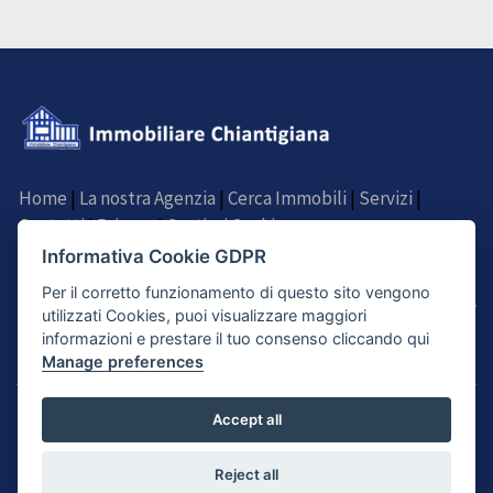
Home
|
La nostra Agenzia
|
Cerca Immobili
|
Servizi
|
Contatti
|
Privacy
|
Gestisci Cookie
Informativa Cookie GDPR
SEGUICI SU
Per il corretto funzionamento di questo sito vengono
utilizzati Cookies, puoi visualizzare maggiori
informazioni e prestare il tuo consenso cliccando qui
Manage preferences
© Agenzia Immobiliare Chiantigiana di Filipponi Lauro - Via Chiantigiana 68,
Accept all
Ginestra Fiorentina, Lastra a Signa (FI) - P.IVA 05541920483
Proposte immobiliari aggiornati al 09/08/26 by
Immobilia2000
:|:
Powered
Reject all
by Binergy