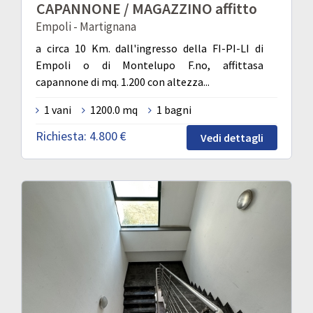
CAPANNONE / MAGAZZINO affitto
Empoli - Martignana
a circa 10 Km. dall'ingresso della FI-PI-LI di
Empoli o di Montelupo F.no, affittasa
capannone di mq. 1.200 con altezza...
1 vani
1200.0 mq
1 bagni
Richiesta:
4.800 €
Vedi dettagli