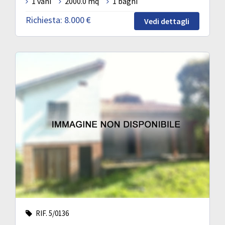
1 vani
2000.0 mq
1 bagni
Richiesta:
8.000 €
Vedi dettagli
RIF. 5/0136