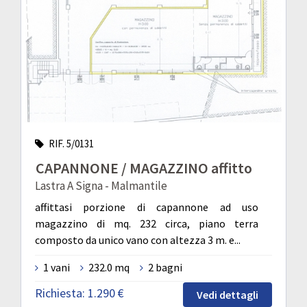
RIF. 5/0131
CAPANNONE / MAGAZZINO affitto
Lastra A Signa - Malmantile
affittasi porzione di capannone ad uso
magazzino di mq. 232 circa, piano terra
composto da unico vano con altezza 3 m. e...
1 vani
232.0 mq
2 bagni
Richiesta:
1.290 €
Vedi dettagli